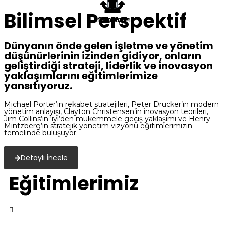
Bilimsel Perspektif
İnovasyon
Rekabet
Strateji
Dünyanın önde gelen işletme ve yönetim
düşünürlerinin izinden gidiyor, onların
geliştirdiği strateji, liderlik ve inovasyon
yaklaşımlarını eğitimlerimize
yansıtıyoruz.
Michael Porter’ın rekabet stratejileri, Peter Drucker’ın modern
yönetim anlayışı, Clayton Christensen’in inovasyon teorileri,
Jim Collins’in ‘iyi’den mükemmele geçiş yaklaşımı ve Henry
Mintzberg’in stratejik yönetim vizyonu eğitimlerimizin
temelinde buluşuyor.
Detaylı İncele
Eğitimlerimiz